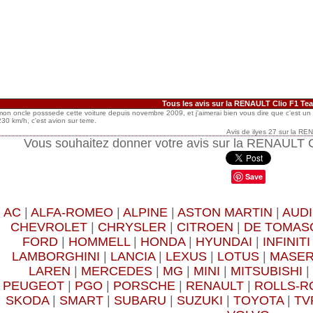
Tous les avis sur la RENAULT Clio F1 Te
mon oncle posssede cette voiture depuis novembre 2009, et j'aimerai bien vous dire que c'est un 
230 km/h, c'est avion sur terre.
Avis de
ilyes 27
sur
la REN
Vous souhaitez donner votre avis sur la RENAULT 
Save
AC
|
ALFA-ROMEO
|
ALPINE
|
ASTON MARTIN
|
AUDI
CHEVROLET
|
CHRYSLER
|
CITROEN
|
DE TOMAS
FORD
|
HOMMELL
|
HONDA
|
HYUNDAI
|
INFINITI
LAMBORGHINI
|
LANCIA
|
LEXUS
|
LOTUS
|
MASER
LAREN
|
MERCEDES
|
MG
|
MINI
|
MITSUBISHI
|
PEUGEOT
|
PGO
|
PORSCHE
|
RENAULT
|
ROLLS-R
SKODA
|
SMART
|
SUBARU
|
SUZUKI
|
TOYOTA
|
TV