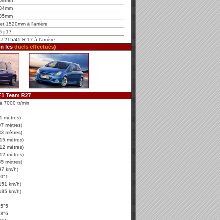
68mm
84mm
85mm
et 1520mm à l'arrière
5 j 17
/ 215/45 R 17 à l'arrière
on les
duels effectués
)
F1 Team R27
à 7000 tr/min
1 mètres)
07 mètres)
83 mètres)
15 mètres)
12 mètres)
12 mètres)
55 mètres)
97 km/h)
10"1
151 km/h)
185 km/h)
15"5
28"6