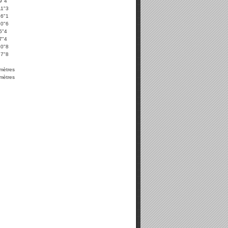
9"4
11"3
16"1
20"6
5"4
7"4
20"8
27"8
mètres
mètres