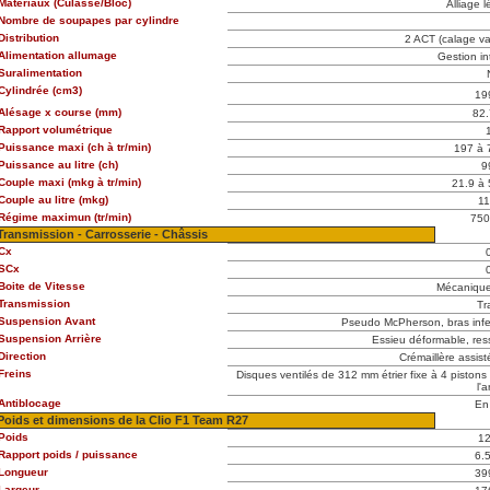
Materiaux (Culasse/Bloc)
Alliage l
Nombre de soupapes par cylindre
Distribution
2 ACT (calage var
Alimentation allumage
Gestion in
Suralimentation
Cylindrée (cm3)
19
Alésage x course (mm)
82.
Rapport volumétrique
Puissance maxi (ch à tr/min)
197 à 
Puissance au litre (ch)
9
Couple maxi (mkg à tr/min)
21.9 à 
Couple au litre (mkg)
11
Régime maximun (tr/min)
750
Transmission - Carrosserie - Châssis
Cx
SCx
Boite de Vitesse
Mécanique
Transmission
Tr
Suspension Avant
Pseudo McPherson, bras inferi
Suspension Arrière
Essieu déformable, res
Direction
Crémaillère assis
Freins
Disques ventilés de 312 mm étrier fixe à 4 pistons 
l'a
Antiblocage
En
Poids et dimensions de la Clio F1 Team R27
Poids
1
Rapport poids / puissance
6.
Longueur
39
Largeur