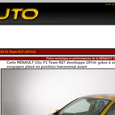
1140 fi
Clio F1 Team R27 (197ch)
Fiche technique et performances de la RENAULT C
Cette RENAULT Clio F1 Team R27 developpe 197ch grâce à son
soupapes placé en position transversal avant