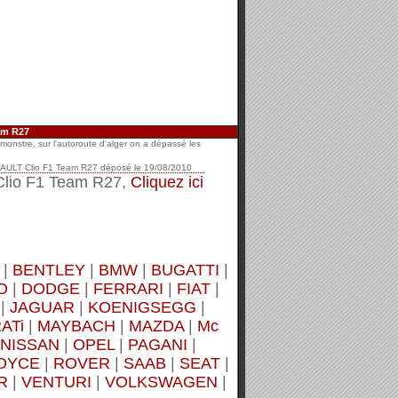
am R27
monstre, sur l'autoroute d'alger on a dépassé les
AULT Clio F1 Team R27
déposé le
19/08/2010
Clio F1 Team R27,
Cliquez ici
|
BENTLEY
|
BMW
|
BUGATTI
|
O
|
DODGE
|
FERRARI
|
FIAT
|
|
JAGUAR
|
KOENIGSEGG
|
ATi
|
MAYBACH
|
MAZDA
|
Mc
NISSAN
|
OPEL
|
PAGANI
|
OYCE
|
ROVER
|
SAAB
|
SEAT
|
R
|
VENTURI
|
VOLKSWAGEN
|