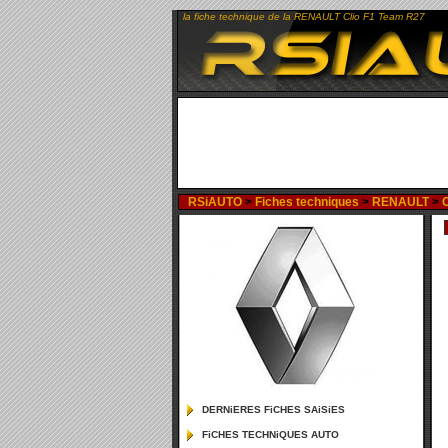
la fiche technique de la RENAULT Clio F1 Team R27
RSiAUTO
>
Fiches techniques
>
RENAULT
>
DERNiERES FiCHES SAiSiES
FiCHES TECHNiQUES AUTO