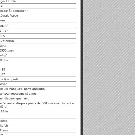
éger / Fonte
4
iable à l'admission)
tégrale Valeo
Non
3
98cm
7 x 93
11.5
7250tr/min
9ch/l
5550tr/min
mkg/l
0tr/min
0.35
0.77
 à 6 rapports
action
eurs triangulés, barre antiroulis
sorts/amortisseurs séparés
tée, électroniquement
à l'avant et disques pleins de 300 mm étrier flottant à
rrière.
 Série
280kg
5kg/ch
91mm