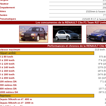
17
Hauteur
14
Empattement
25
Voies
1520mm à l'avant 
Jantes
7"
Pneumatiques
215/45 R 17 à l'avant 
Les concurrentes de la RENAULT Clio F1 Team R27 (sel
Performances et chronos de la RENAULT Clio 
vitesse maximum
213 km/h 
Départ arrêté:
0 à 80 km/h
5"5 (6
0 à 100 km/h
7"4 (1
0 à 120 km/h
9"9 (1
0 à 140 km/h
13"6 (3
0 à 160 km/h
18"3 (5
0 à 180 km/h
24"6 (8
0 à 200 km/h
32 (11
100 mètres DA
7"1 (
200 mètres DA
400 mètres DA
15"7 (
1000 mètres DA
28"3 (
Reprises:
Depuis 50km/h en 4°: 400 m
Depuis 50km/h en 4°: 1000 m