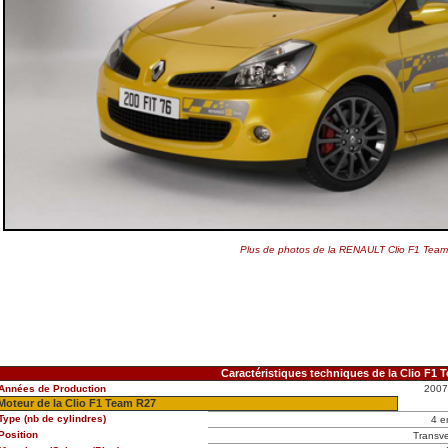
Plus de photos de la RENAULT Clio F1 Tea
Caractéristiques techniques de la Clio F1 
Années de Production
2007
Moteur de la Clio F1 Team R27
Type (nb de cylindres)
4 e
Position
Transve