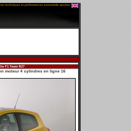
ches techniques et performances automobile sportive.
lio F1 Team R27
 moteur 4 cylindres en ligne 16