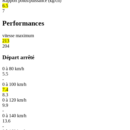
Rapport poids/puissance (kg/ch)
6.5
7
Performances
vitesse maximum
213
204
Départ arrêté
0 à 80 km/h
5.5
-
0 à 100 km/h
7.4
8.3
0 à 120 km/h
9.9
-
0 à 140 km/h
13.6
-