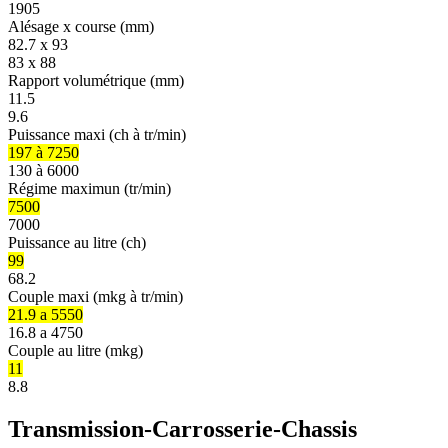
1905
Alésage x course (mm)
82.7 x 93
83 x 88
Rapport volumétrique (mm)
11.5
9.6
Puissance maxi (ch à tr/min)
197 à 7250
130 à 6000
Régime maximun (tr/min)
7500
7000
Puissance au litre (ch)
99
68.2
Couple maxi (mkg à tr/min)
21.9 a 5550
16.8 a 4750
Couple au litre (mkg)
11
8.8
Transmission-Carrosserie-Chassis