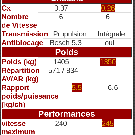
Cx
0.37
0.26
Nombre
6
6
de Vitesse
Transmission
Propulsion
Intégrale
Antiblocage
Bosch 5.3
oui
Poids
Poids (kg)
1405
1350
Répartition
571 / 834
AV/AR (kg)
Rapport
5.5
6.6
poids/puissance
(kg/ch)
Performances
vitesse
240
245
maximum