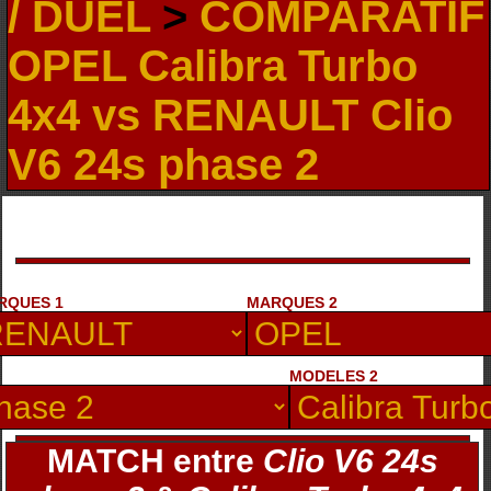
/ DUEL
>
COMPARATIF
OPEL Calibra Turbo
4x4 vs RENAULT Clio
V6 24s phase 2
RQUES 1
MARQUES 2
MODELES 2
MATCH entre
Clio V6 24s