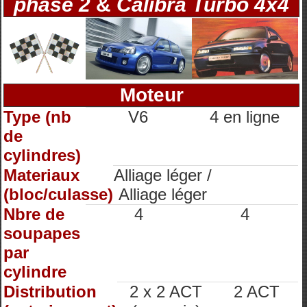
phase 2
&
Calibra Turbo 4x4
Moteur
Type (nb
V6
4 en ligne
de
cylindres)
Materiaux
Alliage léger /
(bloc/culasse)
Alliage léger
Nbre de
4
4
soupapes
par
cylindre
Distribution
2 x 2 ACT
2 ACT