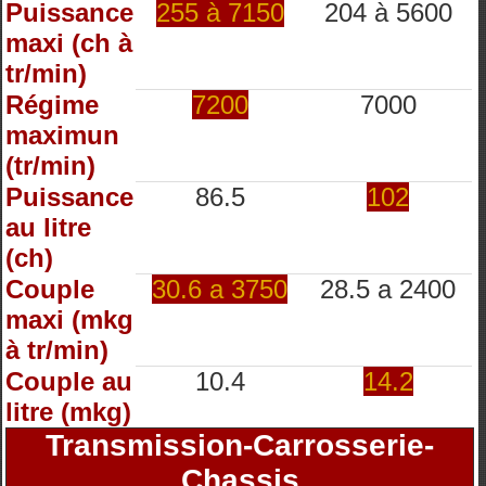
Puissance
255 à 7150
204 à 5600
maxi (ch à
tr/min)
Régime
7200
7000
maximun
(tr/min)
Puissance
86.5
102
au litre
(ch)
Couple
30.6 a 3750
28.5 a 2400
maxi (mkg
à tr/min)
Couple au
10.4
14.2
litre (mkg)
Transmission-Carrosserie-
Chassis