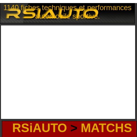
1140 fiches techniques et performances
automobile sportive.
RSiAUTO
>
MATCHS