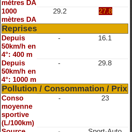
mètres DA
1000
29.2
27.8
mètres DA
Reprises
Depuis
-
16.1
50km/h en
4°: 400 m
Depuis
-
29.8
50km/h en
4°: 1000 m
Pollution / Consommation / Prix
Conso
-
23
moyenne
sportive
(L/100km)
Source
-
Sport-Auto