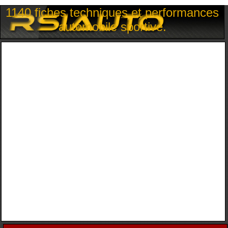
1140 fiches techniques et performances
automobile sportive.