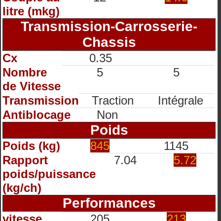
litre (mkg)
Transmission-Carrosserie-
Chassis
Cx
0.35
Nombre
5
5
de Vitesse
Transmission
Traction
Intégrale
Antiblocage
Non
Poids
Poids (kg)
845
1145
Rapport
7.04
5.72
poids/puissance
(kg/ch)
Performances
vitesse
205
213