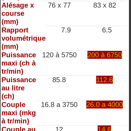
Alésage x
76 x 77
83 x 82
course
(mm)
Rapport
7.9
6.5
volumétrique
(mm)
Puissance
120 à 5750
200 à 6750
maxi (ch à
tr/min)
Puissance
85.8
112.6
au litre
(ch)
Couple
16.8 a 3750
26.0 a 4000
maxi (mkg
à tr/min)
Couple au
12
14.6