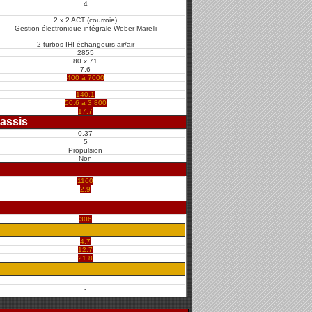
4
2 x 2 ACT (courroie)
Gestion électronique intégrale Weber-Marelli
2 turbos IHI échangeurs air/air
2855
80 x 71
7.6
400 à 7000
140.1
50.6 a 3 800
17.7
assis
0.37
5
Propulsion
Non
1160
2.9
306
4.7
12.7
21.8
-
-