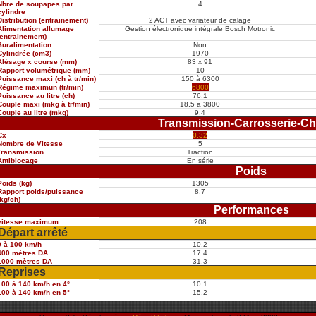
Nbre de soupapes par
4
cylindre
Distribution (entrainement)
2 ACT avec variateur de calage
Alimentation allumage
Gestion électronique intégrale Bosch Motronic
(entrainement)
Suralimentation
Non
Cylindrée (cm3)
1970
Alésage x course (mm)
83 x 91
Rapport volumétrique (mm)
10
Puissance maxi (ch à tr/min)
150 à 6300
Régime maximun (tr/min)
6800
Puissance au litre (ch)
76.1
Couple maxi (mkg à tr/min)
18.5 a 3800
Couple au litre (mkg)
9.4
Transmission-Carrosserie-Ch
Cx
0.32
Nombre de Vitesse
5
Transmission
Traction
Antiblocage
En série
Poids
Poids (kg)
1305
Rapport poids/puissance
8.7
(kg/ch)
Performances
vitesse maximum
208
Départ arrêté
0 à 100 km/h
10.2
400 mètres DA
17.4
1000 mètres DA
31.3
Reprises
100 à 140 km/h en 4°
10.1
100 à 140 km/h en 5°
15.2