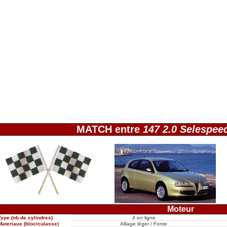
MATCH entre
147 2.0 Selespee
Moteur
Type (nb de cylindres)
4 en ligne
Materiaux (bloc/culasse)
Alliage léger / Fonte