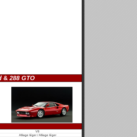
d
&
288 GTO
V8
Alliage léger / Alliage léger