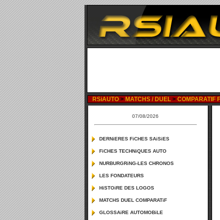
RSiAUTO
>
MATCHS / DUEL
>
COMPARATIF F
07/08/2026
DERNiERES FiCHES SAiSiES
FiCHES TECHNiQUES AUTO
NURBURGRiNG-LES CHRONOS
LES FONDATEURS
HiSTOiRE DES LOGOS
MATCHS DUEL COMPARATiF
GLOSSAiRE AUTOMOBiLE