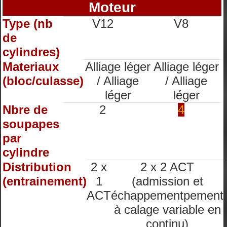
Moteur
Type (nb
V12
V8
de
cylindres)
Materiaux
Alliage léger
Alliage léger
(bloc/culasse)
/ Alliage
/ Alliage
léger
léger
Nbre de
2
4
soupapes
par
cylindre
Distribution
2 x
2 x 2 ACT
(entrainement)
1
(admission et
ACT
échappementpement
à calage variable en
continu)