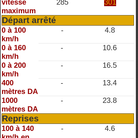
vitesse
285
301
maximum
Départ arrêté
0 à 100
-
4.8
km/h
0 à 160
-
10.6
km/h
0 à 200
-
16.5
km/h
400
-
13.4
mètres DA
1000
-
23.8
mètres DA
Reprises
100 à 140
-
4.6
km/h en