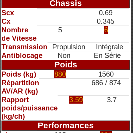
Chassis
Scx
0.69
Cx
0.345
Nombre
5
6
de Vitesse
Transmission
Propulsion
Intégrale
Antiblocage
Non
En Série
Poids
Poids (kg)
880
1560
Répartition
686 / 874
AV/AR (kg)
Rapport
3.59
3.7
poids/puissance
(kg/ch)
Performances