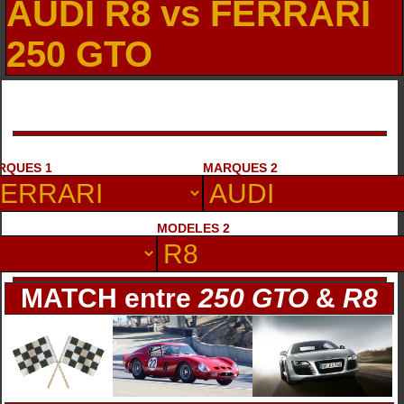
AUDI R8 vs FERRARI
250 GTO
RQUES 1
MARQUES 2
MODELES 2
MATCH entre
250 GTO
&
R8