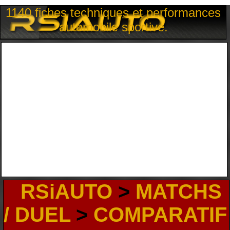
1140 fiches techniques et performances
automobile sportive.
RSiAUTO
>
MATCHS
/ DUEL
>
COMPARATIF