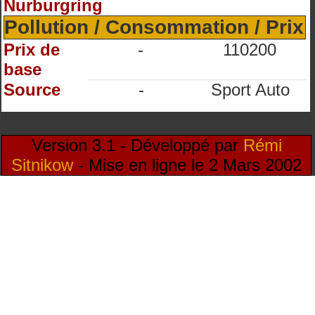
Nurburgring
Pollution / Consommation / Prix
Prix de
-
110200
base
Source
-
Sport Auto
Version 3.1 - Développé par
Rémi
Sitnikow
- Mise en ligne le 2 Mars 2002