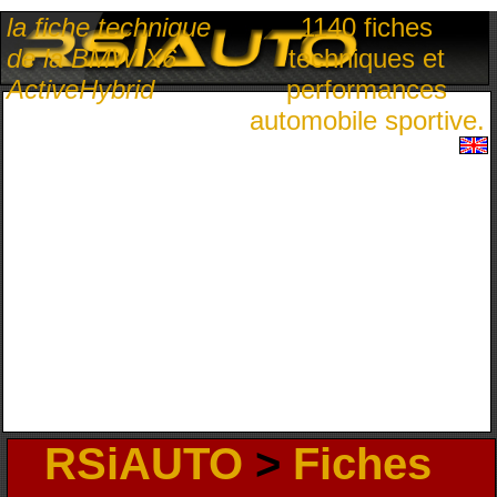
la fiche technique
1140 fiches
de la BMW X6
techniques et
ActiveHybrid
performances
automobile sportive.
RSiAUTO
>
Fiches