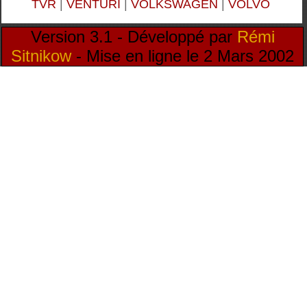
TVR
|
VENTURI
|
VOLKSWAGEN
|
VOLVO
Version 3.1 - Développé par
Rémi
Sitnikow
- Mise en ligne le 2 Mars 2002