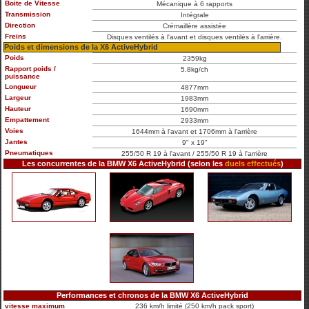
Boite de Vitesse
Mécanique à 6 rapports
Transmission
Intégrale
Direction
Crémaillère assistée
Freins
Disques ventilés à l'avant et disques ventilés à l'arrière.
Poids et dimensions de la X6 ActiveHybrid
Poids
2359kg
Rapport poids /
5.8kg/ch
puissance
Longueur
4877mm
Largeur
1983mm
Hauteur
1690mm
Empattement
2933mm
Voies
1644mm à l'avant et 1706mm à l'arrière
Jantes
9" x 19"
Pneumatiques
255/50 R 19 à l'avant / 255/50 R 19 à l'arrière
Les concurrentes de la BMW X6 ActiveHybrid (selon les
duels effectués
)
Performances et chronos de la BMW X6 ActiveHybrid
vitesse maximum
236 km/h limité (250 km/h pack sport)