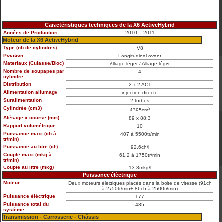
Caractéristiques techniques de la X6 ActiveHybrid
Années de Production
2010 - 2011
Moteur de la X6 ActiveHybrid
Type (nb de cylindres)
V8
Position
Longitudinal avant
Materiaux (Culasse/Bloc)
Alliage léger / Alliage léger
Nombre de soupapes par
4
cylindre
Distribution
2 x 2 ACT
Alimentation allumage
injection directe
Suralimentation
2 turbos
Cylindrée (cm3)
3
4395cm
Alésage x course (mm)
89 x 88.3
Rapport volumétrique
10
Puissance maxi (ch à
407 à 5500tr/min
tr/min)
Puissance au litre (ch)
92.6ch/l
Couple maxi (mkg à
61.2 à 1750tr/min
tr/min)
Couple au litre (mkg)
13.8mkg/l
Puissance élèctrique
Moteur
Deux moteurs électiques placés dans la boite de vitesse (91ch
à 2750tr/min+ 86ch à 2500tr/min)
Puissance élèctrique
177
Puissance total du
485
système
Transmission - Carrosserie - Châssis