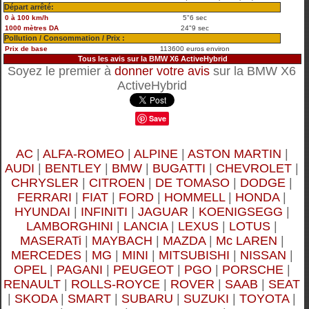
Départ arrêté:
0 à 100 km/h
5"6 sec
1000 mètres DA
24"9 sec
Pollution / Consommation / Prix :
Prix de base
113600 euros environ
Tous les avis sur la BMW X6 ActiveHybrid
Soyez le premier à
donner votre avis
sur la BMW X6
ActiveHybrid
Save
AC
|
ALFA-ROMEO
|
ALPINE
|
ASTON MARTIN
|
AUDI
|
BENTLEY
|
BMW
|
BUGATTI
|
CHEVROLET
|
CHRYSLER
|
CITROEN
|
DE TOMASO
|
DODGE
|
FERRARI
|
FIAT
|
FORD
|
HOMMELL
|
HONDA
|
HYUNDAI
|
INFINITI
|
JAGUAR
|
KOENIGSEGG
|
LAMBORGHINI
|
LANCIA
|
LEXUS
|
LOTUS
|
MASERATi
|
MAYBACH
|
MAZDA
|
Mc LAREN
|
MERCEDES
|
MG
|
MINI
|
MITSUBISHI
|
NISSAN
|
OPEL
|
PAGANI
|
PEUGEOT
|
PGO
|
PORSCHE
|
RENAULT
|
ROLLS-ROYCE
|
ROVER
|
SAAB
|
SEAT
|
SKODA
|
SMART
|
SUBARU
|
SUZUKI
|
TOYOTA
|