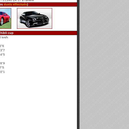
/ 215/40 ZR 17 à l'arrière
les
duels effectués
)
hibli cup
0 km/h
5"6
13"7
24"5
26"9
7"5
10"1