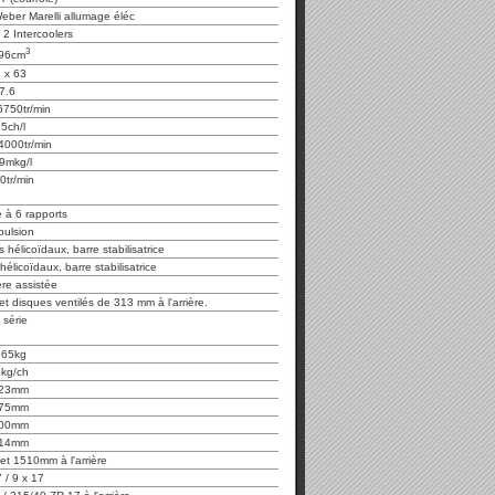
Weber Marelli allumage éléc
 2 Intercoolers
3
96cm
 x 63
7.6
6750tr/min
5ch/l
4000tr/min
9mkg/l
0tr/min
 à 6 rapports
pulsion
 hélicoïdaux, barre stabilisatrice
hélicoïdaux, barre stabilisatrice
ère assistée
t disques ventilés de 313 mm à l'arrière.
 série
365kg
1kg/ch
23mm
75mm
00mm
14mm
et 1510mm à l'arrière
 / 9 x 17