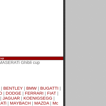
 cup
 MASERATi Ghibli cup
|
BENTLEY
|
BMW
|
BUGATTI
|
O
|
DODGE
|
FERRARI
|
FIAT
|
|
JAGUAR
|
KOENIGSEGG
|
ATi
|
MAYBACH
|
MAZDA
|
Mc