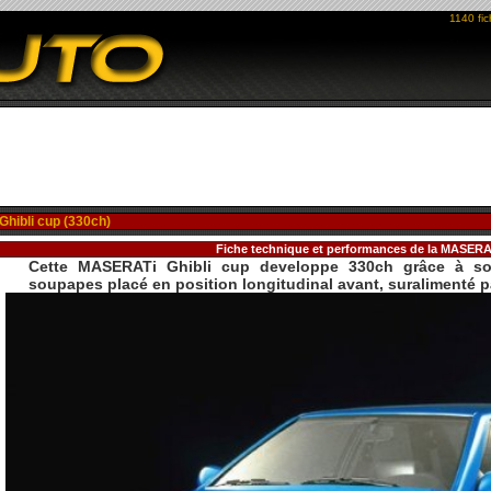
1140 fi
Ghibli cup (330ch)
Fiche technique et performances de la MASERA
Cette MASERATi Ghibli cup developpe 330ch grâce à so
soupapes placé en position longitudinal avant, suralimenté pa