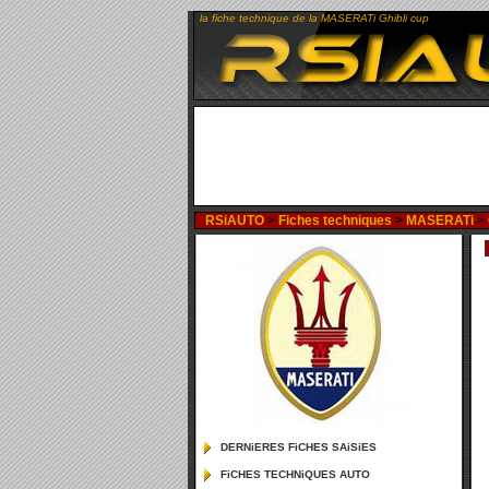
la fiche technique de la MASERATi Ghibli cup
RSiAUTO
>
Fiches techniques
>
MASERATi
>
DERNiERES FiCHES SAiSiES
FiCHES TECHNiQUES AUTO