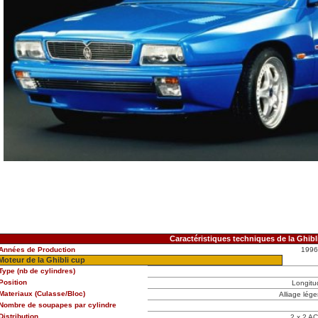
Caractéristiques techniques de la Ghibl
Années de Production
1996
Moteur de la Ghibli cup
Type (nb de cylindres)
Position
Longitu
Materiaux (Culasse/Bloc)
Alliage lége
Nombre de soupapes par cylindre
Distribution
2 x 2 AC