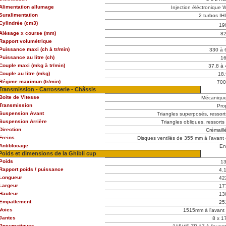
Alimentation allumage
Injection éléctronique 
Suralimentation
2 turbos IHI
Cylindrée (cm3)
19
Alésage x course (mm)
82
Rapport volumétrique
Puissance maxi (ch à tr/min)
330 à 
Puissance au litre (ch)
16
Couple maxi (mkg à tr/min)
37.8 à 
Couple au litre (mkg)
18.
Régime maximun (tr/min)
700
Transmission - Carrosserie - Châssis
Boite de Vitesse
Mécanique
Transmission
Pro
Suspension Avant
Triangles superposés, ressorts
Suspension Arrière
Triangles obliques, ressorts 
Direction
Crémaill
Freins
Disques ventilés de 355 mm à l'avant e
Antiblocage
En
Poids et dimensions de la Ghibli cup
Poids
1
Rapport poids / puissance
4.
Longueur
42
Largeur
17
Hauteur
13
Empattement
25
Voies
1515mm à l'avant 
Jantes
8 x 17
Pneumatiques