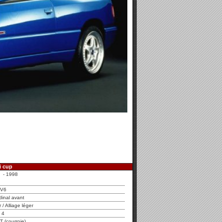
i cup
 - 1998
V6
dinal avant
r / Alliage léger
4
T (courroie)