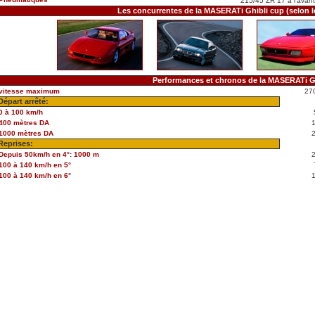
215/45 ZR 17 à l'avant 
Les concurrentes de la MASERATi Ghibli cup (selon 
Performances et chronos de la MASERATi G
vitesse maximum
27
Départ arrêté:
0 à 100 km/h
400 mètres DA
1000 mètres DA
Reprises:
Depuis 50km/h en 4°: 1000 m
100 à 140 km/h en 5°
100 à 140 km/h en 6°