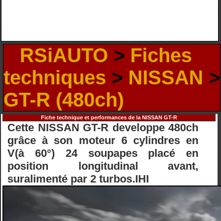
RSiAUTO
>
Fiches
techniques
>
NISSAN
>
GT-R (480ch)
Fiche technique et performances de la NISSAN GT-R
Cette NISSAN GT-R developpe 480ch
grâce à son moteur 6 cylindres en
V(à 60°) 24 soupapes placé en
position longitudinal avant,
suralimenté par 2 turbos.IHI