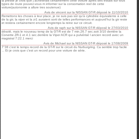
la presse je crois que j acheterais certainement cette voiture apres des essais sur tous
types de route pouvez-vous m informer sur la consomation reel de cette
voiture(autonomie a allure tres soutenue)
Avis de
vincent
sur
la NISSAN GT-R
déposé le
11/10/2010
Remettons les choses à leur place, je ne suis pas sûr qu'à cylindrée équivalente à celle
de la gtr, la viper et la zr1 auraient sorti de telles performances et aujourd'hui la gtr reste
et restera certainement encore longtemps la reine sur ce circuit.
Avis de
raph
sur
la NISSAN GT-R
déposé le
27/03/2010
désolé, mais le nouveau temp de la GT-R est de 7 min.26.7 sec.soit 3/10 derrière la
Corvette ZR-1 et 4.1 sec.derrière la Viper ACR qui a pulvérisé l ancien record avec un
magistral 7:22.1 merci
Avis de
Michael
sur
la NISSAN GT-R
déposé le
17/08/2009
7"38 c'est le temps record de la GT-R sur le circuit du Nurburgring. Ca semble trop facile
... Et je crois que c'est un record pour une voiture de série.