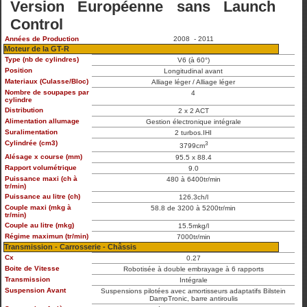
Version Européenne sans Launch
Control
Années de Production
2008 - 2011
Moteur de la GT-R
Type (nb de cylindres)
V6 (à 60°)
Position
Longitudinal avant
Materiaux (Culasse/Bloc)
Alliage léger / Alliage léger
Nombre de soupapes par
4
cylindre
Distribution
2 x 2 ACT
Alimentation allumage
Gestion électronique intégrale
Suralimentation
2 turbos.IHI
Cylindrée (cm3)
3
3799cm
Alésage x course (mm)
95.5 x 88.4
Rapport volumétrique
9.0
Puissance maxi (ch à
480 à 6400tr/min
tr/min)
Puissance au litre (ch)
126.3ch/l
Couple maxi (mkg à
58.8 de 3200 à 5200tr/min
tr/min)
Couple au litre (mkg)
15.5mkg/l
Régime maximun (tr/min)
7000tr/min
Transmission - Carrosserie - Châssis
Cx
0.27
Boite de Vitesse
Robotisée à double embrayage à 6 rapports
Transmission
Intégrale
Suspension Avant
Suspensions pilotées avec amortisseurs adaptatifs Bilstein
DampTronic, barre antiroulis