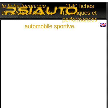
la fiche technique
1140 fiches
de la NISSAN GT-R
techniques et
performances
automobile sportive.