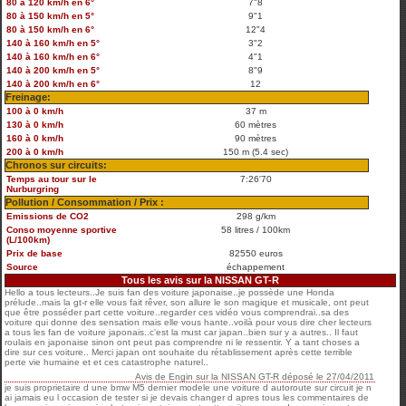
80 à 120 km/h en 6°
7"8
80 à 150 km/h en 5°
9"1
80 à 150 km/h en 6°
12"4
140 à 160 km/h en 5°
3"2
140 à 160 km/h en 6°
4"1
140 à 200 km/h en 5°
8"9
140 à 200 km/h en 6°
12
Freinage:
100 à 0 km/h
37 m
130 à 0 km/h
60 mètres
160 à 0 km/h
90 mètres
200 à 0 km/h
150 m (5.4 sec)
Chronos sur circuits:
Temps au tour sur le
7:26'70
Nurburgring
Pollution / Consommation / Prix :
Emissions de CO2
298 g/km
Conso moyenne sportive
58 litres / 100km
(L/100km)
Prix de base
82550 euros
Source
échappement
Tous les avis sur la NISSAN GT-R
Hello a tous lecteurs..Je suis fan des voiture japonaise..je possède une Honda
prélude..mais la gt-r elle vous fait rêver, son allure le son magique et musicale, ont peut
que être posséder part cette voiture..regarder ces vidéo vous comprendrai..sa des
voiture qui donne des sensation mais elle vous hante..voilà pour vous dire cher lecteurs
a tous les fan de voiture japonais..c'est la must car japan..bien sur y a autres.. Il faut
roulais en japonaise sinon ont peut pas comprendre ni le ressentir. Y a tant choses a
dire sur ces voiture.. Merci japan ont souhaite du rétablissement après cette terrible
perte vie humaine et et ces catastrophe naturel..
Avis de
Engin
sur
la NISSAN GT-R
déposé le
27/04/2011
je suis proprietaire d une bmw M5 dernier modele une voiture d autoroute sur circuit je n
ai jamais eu l occasion de tester si je devais changer d apres tous les commentaires de