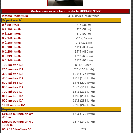
Performances et chronos de la NISSAN GT-R
vitesse maximum
314 km/h a 7000tr/min
Départ arrêté:
0 à 80 km/h
3"6 (34 m)
0 à 100 km/h
4"6 (59 m)
0 à 120 km/h
5"9 (97 m)
0 à 140 km/h
7"4 (152 m)
0 à 160 km/h
9"1 (221 m)
0 à 180 km/h
11"4 (331 m)
0 à 200 km/h
14"4 (489 m)
0 à 220 km/h
17"7 (682 m)
0 à 240 km/h
21"5 (924 m)
100 mètres DA
6 (121 km/h)
200 mètres DA
8"6 (153 km/h)
300 mètres DA
10"8 (176 km/h)
400 mètres DA
12"7 (188 km/h)
500 mètres DA
14"6 (200 km/h)
600 mètres DA
16"4 (211 km/h)
700 mètres DA
18"1 (221 km/h)
800 mètres DA
19"6 (231 km/h)
900 mètres DA
21"2 (238 km/h)
1000 mètres DA
22"6 (245 km/h)
Reprises:
Depuis 50km/h en 4°:
13"4 (179 km/h)
400 m
Depuis 50km/h en 4°:
23"7 (240 km/h)
1000 m
80 à 120 km/h en 5°
5"5