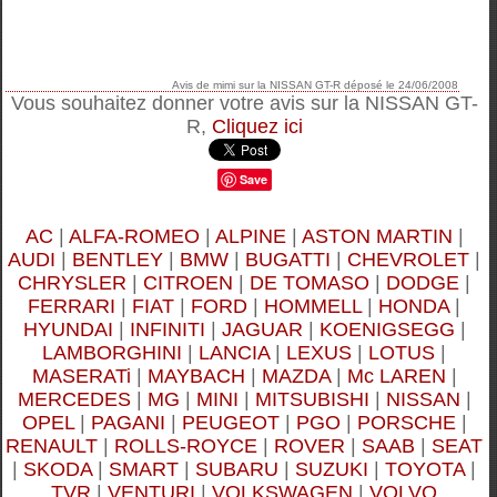
Avis de
mimi
sur
la NISSAN GT-R
déposé le
24/06/2008
Vous souhaitez donner votre avis sur la NISSAN GT-
R,
Cliquez ici
Save
AC
|
ALFA-ROMEO
|
ALPINE
|
ASTON MARTIN
|
AUDI
|
BENTLEY
|
BMW
|
BUGATTI
|
CHEVROLET
|
CHRYSLER
|
CITROEN
|
DE TOMASO
|
DODGE
|
FERRARI
|
FIAT
|
FORD
|
HOMMELL
|
HONDA
|
HYUNDAI
|
INFINITI
|
JAGUAR
|
KOENIGSEGG
|
LAMBORGHINI
|
LANCIA
|
LEXUS
|
LOTUS
|
MASERATi
|
MAYBACH
|
MAZDA
|
Mc LAREN
|
MERCEDES
|
MG
|
MINI
|
MITSUBISHI
|
NISSAN
|
OPEL
|
PAGANI
|
PEUGEOT
|
PGO
|
PORSCHE
|
RENAULT
|
ROLLS-ROYCE
|
ROVER
|
SAAB
|
SEAT
|
SKODA
|
SMART
|
SUBARU
|
SUZUKI
|
TOYOTA
|
TVR
|
VENTURI
|
VOLKSWAGEN
|
VOLVO