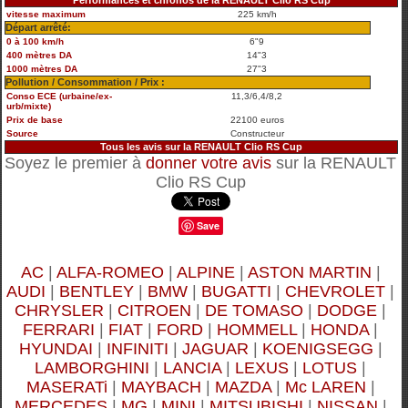
vitesse maximum
225 km/h
Départ arrêté:
0 à 100 km/h
6"9
400 mètres DA
14"3
1000 mètres DA
27"3
Pollution / Consommation / Prix :
Conso ECE (urbaine/ex-
11,3/6,4/8,2
urb/mixte)
Prix de base
22100 euros
Source
Constructeur
Tous les avis sur la RENAULT Clio RS Cup
Soyez le premier à
donner votre avis
sur la RENAULT
Clio RS Cup
Save
AC
|
ALFA-ROMEO
|
ALPINE
|
ASTON MARTIN
|
AUDI
|
BENTLEY
|
BMW
|
BUGATTI
|
CHEVROLET
|
CHRYSLER
|
CITROEN
|
DE TOMASO
|
DODGE
|
FERRARI
|
FIAT
|
FORD
|
HOMMELL
|
HONDA
|
HYUNDAI
|
INFINITI
|
JAGUAR
|
KOENIGSEGG
|
LAMBORGHINI
|
LANCIA
|
LEXUS
|
LOTUS
|
MASERATi
|
MAYBACH
|
MAZDA
|
Mc LAREN
|
MERCEDES
|
MG
|
MINI
|
MITSUBISHI
|
NISSAN
|