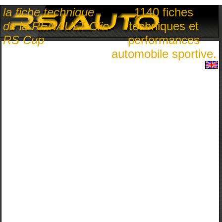
la fiche technique
1140 fiches
de la RENAULT Clio
techniques et
RS Cup
performances
automobile sportive.