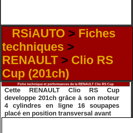
RSiAUTO
>
Fiches
techniques
>
RENAULT
>
Clio RS
Cup (201ch)
Fiche technique et performances de la RENAULT Clio RS Cup
Cette RENAULT Clio RS Cup
developpe 201ch grâce à son moteur
4 cylindres en ligne 16 soupapes
placé en position transversal avant