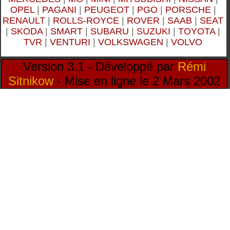
OPEL
|
PAGANI
|
PEUGEOT
|
PGO
|
PORSCHE
|
RENAULT
|
ROLLS-ROYCE
|
ROVER
|
SAAB
|
SEAT
|
SKODA
|
SMART
|
SUBARU
|
SUZUKI
|
TOYOTA
|
TVR
|
VENTURI
|
VOLKSWAGEN
|
VOLVO
Version 3.1 - Développé par
Rémi
Sitnikow
- Mise en ligne le 2 Mars 2002