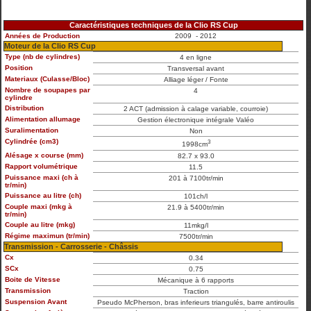
Caractéristiques techniques de la Clio RS Cup
Années de Production
2009 - 2012
Moteur de la Clio RS Cup
Type (nb de cylindres)
4 en ligne
Position
Transversal avant
Materiaux (Culasse/Bloc)
Alliage léger / Fonte
Nombre de soupapes par
4
cylindre
Distribution
2 ACT (admission à calage variable, courroie)
Alimentation allumage
Gestion électronique intégrale Valéo
Suralimentation
Non
Cylindrée (cm3)
3
1998cm
Alésage x course (mm)
82.7 x 93.0
Rapport volumétrique
11.5
Puissance maxi (ch à
201 à 7100tr/min
tr/min)
Puissance au litre (ch)
101ch/l
Couple maxi (mkg à
21.9 à 5400tr/min
tr/min)
Couple au litre (mkg)
11mkg/l
Régime maximun (tr/min)
7500tr/min
Transmission - Carrosserie - Châssis
Cx
0.34
SCx
0.75
Boite de Vitesse
Mécanique à 6 rapports
Transmission
Traction
Suspension Avant
Pseudo McPherson, bras inferieurs triangulés, barre antiroulis