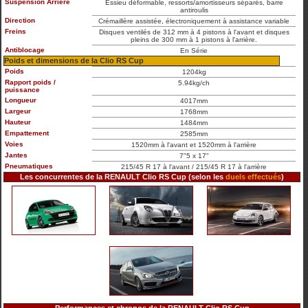
Suspension Arrière
Essieu déformable, ressorts/amortisseurs séparés, barre
antiroulis
Direction
Crémaillère assistée, électroniquement à assistance variable
Freins
Disques ventilés de 312 mm à 4 pistons à l'avant et disques
pleins de 300 mm à 1 pistons à l'arrière.
Antiblocage
En Série
Poids et dimensions de la Clio RS Cup
Poids
1204kg
Rapport poids /
5.94kg/ch
puissance
Longueur
4017mm
Largeur
1768mm
Hauteur
1484mm
Empattement
2585mm
Voies
1520mm à l'avant et 1520mm à l'arrière
Jantes
7"5 x 17"
Pneumatiques
215/45 R 17 à l'avant / 215/45 R 17 à l'arrière
Les concurrentes de la RENAULT Clio RS Cup (selon les
duels effectués
)
Performances et chronos de la RENAULT Clio RS Cup