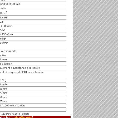
ronique intégrale
turbo
3
98cm
7 x 93
9.5
 000tr/min
2ch/l
3 250tr/min
mkg/l
0tr/min
 à 6 rapports
action
herson
de torsion
niquement à assistance dégressive
ant et disques de 240 mm à l'arrière.
415kg
5kg/ch
09mm
77mm
60mm
25mm
et 1506mm à l'arrière
/ 205/60 R 16 à l'arrière
elon les
duels effectués
)