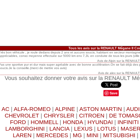
Tous les avis sur la RENAULT Mégane II Co
Très bon véhicule , je roule dedans depuis 2 ans et aucuns soucis, habitant en secteur montagne
appréciables, conso moyenne effectuée sur 5000 km env 7,3L en conduite de tous les jours (vill
Avis de
Alpin
sur
la RENAULT 
Pas une sportive pur et dur mais super agréable avec de bonne accélération.On se fait déjà des
soucis.Je la conseille.(merci de mettre vos avis)
Avis de
alex
sur
la RENAULT 
Vous souhaitez donner votre avis sur la RENAULT Mé
Save
AC
|
ALFA-ROMEO
|
ALPINE
|
ASTON MARTIN
|
AUDI
CHEVROLET
|
CHRYSLER
|
CITROEN
|
DE TOMAS
FORD
|
HOMMELL
|
HONDA
|
HYUNDAI
|
INFINITI
LAMBORGHINI
|
LANCIA
|
LEXUS
|
LOTUS
|
MASER
LAREN
|
MERCEDES
|
MG
|
MINI
|
MITSUBISHI
|