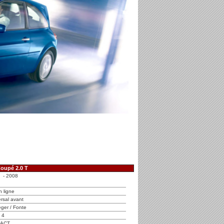
Coupé 2.0 T
 - 2008
n ligne
rsal avant
éger / Fonte
4
 ACT