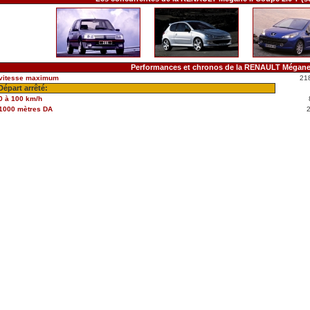
Performances et chronos de la RENAULT Mégane 
vitesse maximum
21
Départ arrêté:
0 à 100 km/h
1000 mètres DA