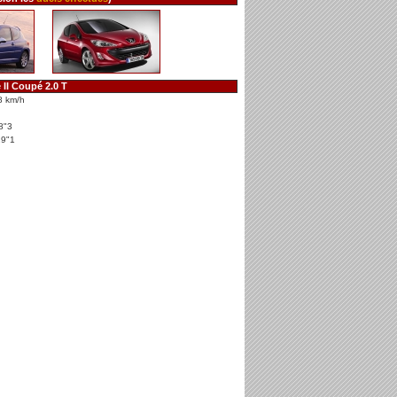
II Coupé 2.0 T
8 km/h
8"3
29"1