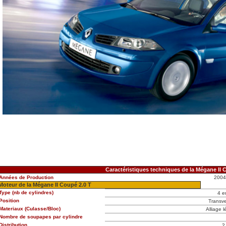
Caractéristiques techniques de la Mégane II 
Années de Production
2004
Moteur de la Mégane II Coupé 2.0 T
Type (nb de cylindres)
4 e
Position
Transve
Materiaux (Culasse/Bloc)
Alliage l
Nombre de soupapes par cylindre
Distribution
2