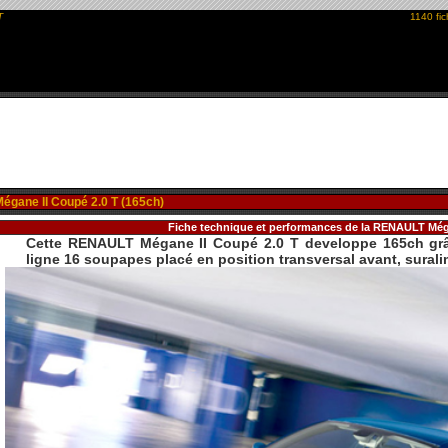
T
1140 fi
égane II Coupé 2.0 T (165ch)
Fiche technique et performances de la RENAULT Még
Cette RENAULT Mégane II Coupé 2.0 T developpe 165ch grâ
ligne 16 soupapes placé en position transversal avant, surali