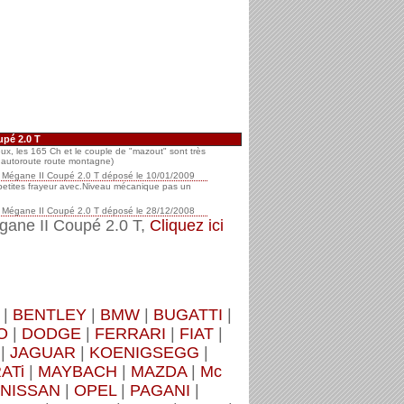
upé 2.0 T
ux, les 165 Ch et le couple de "mazout" sont très
e autoroute route montagne)
Mégane II Coupé 2.0 T
déposé le
10/01/2009
 petites frayeur avec.Niveau mécanique pas un
Mégane II Coupé 2.0 T
déposé le
28/12/2008
gane II Coupé 2.0 T,
Cliquez ici
|
BENTLEY
|
BMW
|
BUGATTI
|
O
|
DODGE
|
FERRARI
|
FIAT
|
|
JAGUAR
|
KOENIGSEGG
|
ATi
|
MAYBACH
|
MAZDA
|
Mc
NISSAN
|
OPEL
|
PAGANI
|