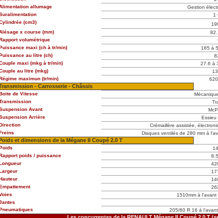
Alimentation allumage
Gestion élect
Suralimentation
1 
Cylindrée (cm3)
19
Alésage x course (mm)
82.
Rapport volumétrique
Puissance maxi (ch à tr/min)
165 à 5
Puissance au litre (ch)
8
Couple maxi (mkg à tr/min)
27.6 à 
Couple au litre (mkg)
13
Régime maximun (tr/min)
620
Transmission - Carrosserie - Châssis
Boite de Vitesse
Mécanique
Transmission
Tr
Suspension Avant
McP
Suspension Arrière
Essieu 
Direction
Crémaillère assistée, électro
Freins
Disques ventilés de 280 mm à l'av
Poids et dimensions de la Mégane II Coupé 2.0 T
Poids
1
Rapport poids / puissance
8.
Longueur
42
Largeur
17
Hauteur
14
Empattement
26
Voies
1510mm à l'avant 
Jantes
Pneumatiques
205/60 R 16 à l'avant 
Les concurrentes de la RENAULT Mégane II Coupé 2.0 T (s