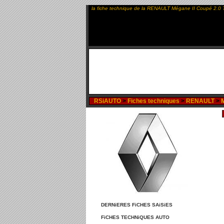
la fiche technique de la RENAULT Mégane II Coupé 2.0 
RSiAUTO
>
Fiches techniques
>
RENAULT
>
M
DERNiERES FiCHES SAiSiES
FiCHES TECHNiQUES AUTO