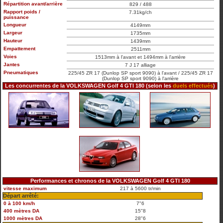
Répartition avant/arrière
829 / 488
Rapport poids /
7.31kg/ch
puissance
Longueur
4149mm
Largeur
1735mm
Hauteur
1439mm
Empattement
2511mm
Voies
1513mm à l'avant et 1494mm à l'arrière
Jantes
7 J 17 alliage
Pneumatiques
225/45 ZR 17 (Dunlop SP sport 9090) à l'avant / 225/45 ZR 17
(Dunlop SP sport 9090) à l'arrière
Les concurrentes de la VOLKSWAGEN Golf 4 GTI 180 (selon les
duels effectués
)
Performances et chronos de la VOLKSWAGEN Golf 4 GTI 180
vitesse maximum
217 à 5600 tr/min
Départ arrêté:
0 à 100 km/h
7"6
400 mètres DA
15"8
1000 mètres DA
28"6