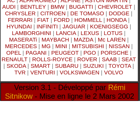
AC
|
ALFA-ROMEO
|
ALPINE
|
ASTON MARTIN
|
AUDI
|
BENTLEY
|
BMW
|
BUGATTI
|
CHEVROLET
|
CHRYSLER
|
CITROEN
|
DE TOMASO
|
DODGE
|
FERRARI
|
FIAT
|
FORD
|
HOMMELL
|
HONDA
|
HYUNDAI
|
INFINITI
|
JAGUAR
|
KOENIGSEGG
|
LAMBORGHINI
|
LANCIA
|
LEXUS
|
LOTUS
|
MASERATi
|
MAYBACH
|
MAZDA
|
Mc LAREN
|
MERCEDES
|
MG
|
MINI
|
MITSUBISHI
|
NISSAN
|
OPEL
|
PAGANI
|
PEUGEOT
|
PGO
|
PORSCHE
|
RENAULT
|
ROLLS-ROYCE
|
ROVER
|
SAAB
|
SEAT
|
SKODA
|
SMART
|
SUBARU
|
SUZUKI
|
TOYOTA
|
TVR
|
VENTURI
|
VOLKSWAGEN
|
VOLVO
Version 3.1 - Développé par
Rémi
Sitnikow
- Mise en ligne le 2 Mars 2002