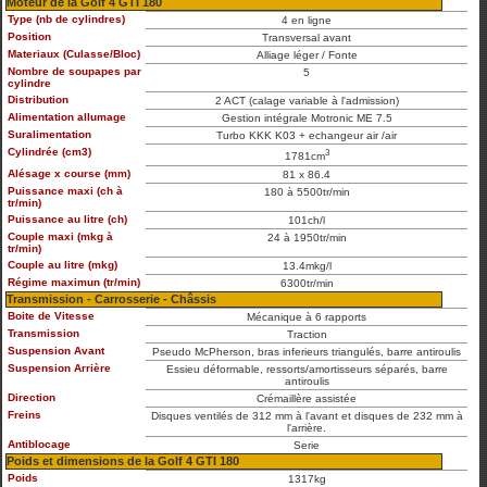
Moteur de la Golf 4 GTI 180
Type (nb de cylindres)
4 en ligne
Position
Transversal avant
Materiaux (Culasse/Bloc)
Alliage léger / Fonte
Nombre de soupapes par
5
cylindre
Distribution
2 ACT (calage variable à l'admission)
Alimentation allumage
Gestion intégrale Motronic ME 7.5
Suralimentation
Turbo KKK K03 + echangeur air /air
Cylindrée (cm3)
3
1781cm
Alésage x course (mm)
81 x 86.4
Puissance maxi (ch à
180 à 5500tr/min
tr/min)
Puissance au litre (ch)
101ch/l
Couple maxi (mkg à
24 à 1950tr/min
tr/min)
Couple au litre (mkg)
13.4mkg/l
Régime maximun (tr/min)
6300tr/min
Transmission - Carrosserie - Châssis
Boite de Vitesse
Mécanique à 6 rapports
Transmission
Traction
Suspension Avant
Pseudo McPherson, bras inferieurs triangulés, barre antiroulis
Suspension Arrière
Essieu déformable, ressorts/amortisseurs séparés, barre
antiroulis
Direction
Crémaillère assistée
Freins
Disques ventilés de 312 mm à l'avant et disques de 232 mm à
l'arrière.
Antiblocage
Serie
Poids et dimensions de la Golf 4 GTI 180
Poids
1317kg