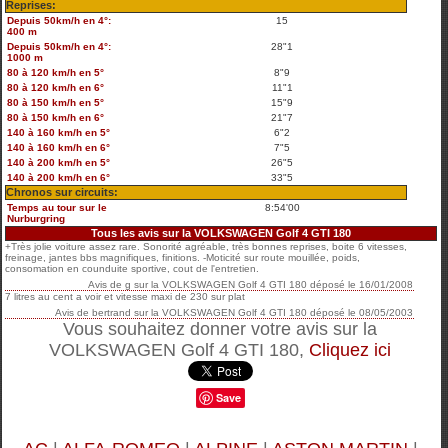
Reprises:
Depuis 50km/h en 4°:
15
400 m
Depuis 50km/h en 4°:
28"1
1000 m
80 à 120 km/h en 5°
8"9
80 à 120 km/h en 6°
11"1
80 à 150 km/h en 5°
15"9
80 à 150 km/h en 6°
21"7
140 à 160 km/h en 5°
6"2
140 à 160 km/h en 6°
7"5
140 à 200 km/h en 5°
26"5
140 à 200 km/h en 6°
33"5
Chronos sur circuits:
Temps au tour sur le
8:54'00
Nurburgring
Tous les avis sur la VOLKSWAGEN Golf 4 GTI 180
+Très jolie voiture assez rare. Sonorité agréable, très bonnes reprises, boite 6 vitesses,
freinage, jantes bbs magnifiques, finitions. -Moticité sur route mouillée, poids,
consomation en counduite sportive, cout de l'entretien.
Avis de
g
sur
la VOLKSWAGEN Golf 4 GTI 180
déposé le
16/01/2008
7 litres au cent a voir et vitesse maxi de 230 sur plat
Avis de
bertrand
sur
la VOLKSWAGEN Golf 4 GTI 180
déposé le
08/05/2003
Vous souhaitez donner votre avis sur la
VOLKSWAGEN Golf 4 GTI 180,
Cliquez ici
Save